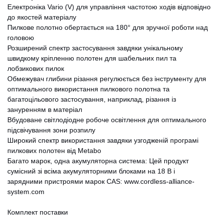
Електроніка Vario (V) для управління частотою ходів відповідно
до якостей матеріалу
Пилкове полотно обертається на 180° для зручної роботи над
головою
Розширений спектр застосування завдяки унікальному
швидкому кріпленню полотен для шабельних пил та
лобзикових пилок
Обмежувач глибини різання регулюється без інструменту для
оптимального використання пилкового полотна та
багатоцільового застосування, наприклад, різання із
зануренням в матеріал
Вбудоване світлодіодне робоче освітлення для оптимального
підсвічування зони розпилу
Широкий спектр використання завдяки узгодженій програмі
пилкових полотен від Metabo
Багато марок, одна акумуляторна система: Цей продукт
сумісний зі всіма акумуляторними блоками на 18 В і
зарядними пристроями марок CAS: www.cordless-alliance-
system.com
Комплект поставки