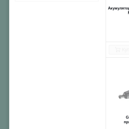
Акумулято
Ку
G
пр