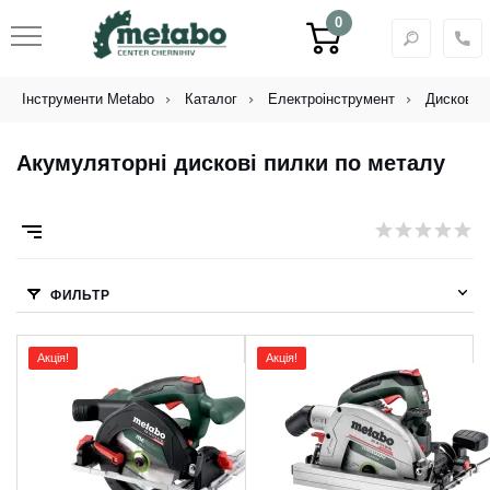
0
Інструменти Metabo
Каталог
Електроінструмент
Дискові п
Акумуляторні дискові пилки по металу
ФИЛЬТР
Акція!
Акція!