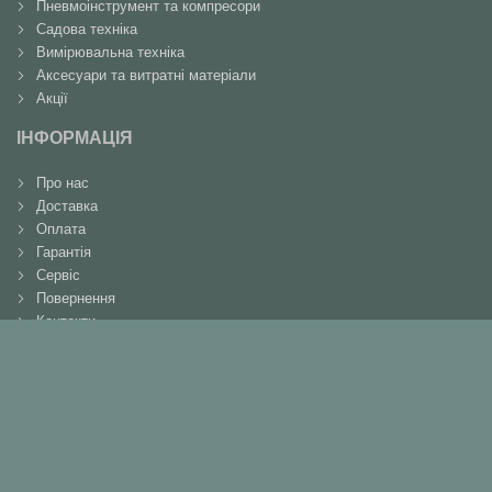
Пневмоінструмент та компресори
Садова техніка
Вимірювальна техніка
Аксесуари та витратні матеріали
Акції
ІНФОРМАЦІЯ
Про нас
Доставка
Оплата
Гарантія
Сервіс
Повернення
Контакти
КОНТАКТИ
+38(066)737-90-91
+38(098)364-50-30
+38(046)261-16-12
metabocenter@gmail.com