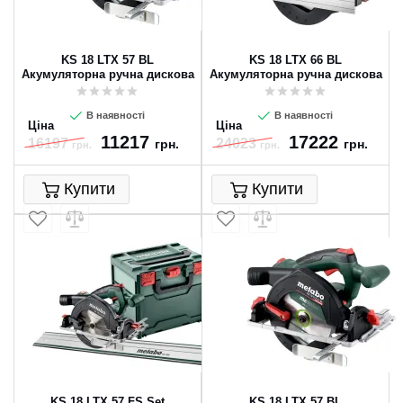
KS 18 LTX 57 BL
KS 18 LTX 66 BL
Акумуляторна ручна дискова
Акумуляторна ручна дискова
пила
пила
В наявності
В наявності
Ціна
Ціна
11217
17222
16197
24023
грн.
грн.
грн.
грн.
Купити
Купити
KS 18 LTX 57 FS Set
KS 18 LTX 57 BL