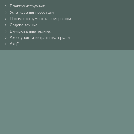
Електроінструмент
Устаткування і верстати
Пневмоінструмент та компресори
Садова техніка
Вимірювальна техніка
Аксесуари та витратні матеріали
Акції
ІНФОРМАЦІЯ
Про нас
Доставка
Оплата
Гарантія
Сервіс
Повернення
Контакти
КОНТАКТИ
+38(066)737-90-91