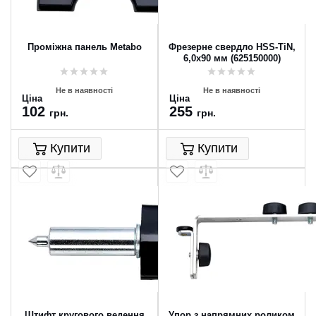
Проміжна панель Metabo
Фрезерне свердло HSS-TiN,
6,0x90 мм (625150000)
Не в наявності
Не в наявності
Ціна
Ціна
102
255
грн.
грн.
Купити
Купити
Штифт кругового ведення
Упор з напрямних роликом