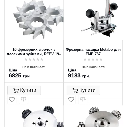
10 фрезерних зірочок з
Фрезерна насадка Metabo для
плоскими зубцями, RFEV 19–
FME 737
125 RT (628271000)
Не в наявності
Не в наявності
Ціна
Ціна
6825
9183
грн.
грн.
Купити
Купити