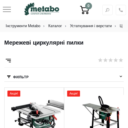
0
Інструменти Metabo
Каталог
Устаткування і верстати
Цирк
Мережеві циркулярні пилки
ФИЛЬТР
Акція!
Акція!