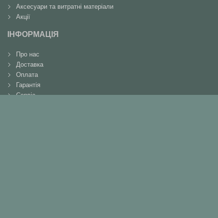
Аксесуари та витратні матеріали
Акції
ІНФОРМАЦІЯ
Про нас
Доставка
Оплата
Гарантія
Сервіс
Повернення
Контакти
КОНТАКТИ
+38(066)737-90-91
+38(098)364-50-30
+38(046)261-16-12
metabocenter@gmail.com
м. Чернігів, вул. Шевченка, 224
Мы в соцсетях