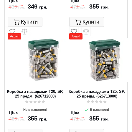
Ціна
Ціна
346
355
530
471
грн.
грн.
грн.
грн.
Купити
Купити
Акція!
Акція!
Коробка з насадками T20, SP,
Коробка з насадками T25, SP,
25 предм. (626712000)
25 предм. (626713000)
Не в наявності
В наявності
Ціна
Ціна
355
355
480
471
грн.
грн.
грн.
грн.