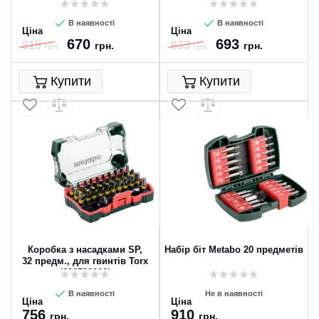
32 предмети (626696000)
В наявності
В наявності
Ціна
Ціна
670
693
815
833
грн.
грн.
грн.
грн.
Купити
Купити
Коробка з насадками SP,
Набір біт Metabo 20 предметів
32 предм., для гвинтів Torx
(626709000)
В наявності
Не в наявності
Ціна
Ціна
756
910
грн.
грн.