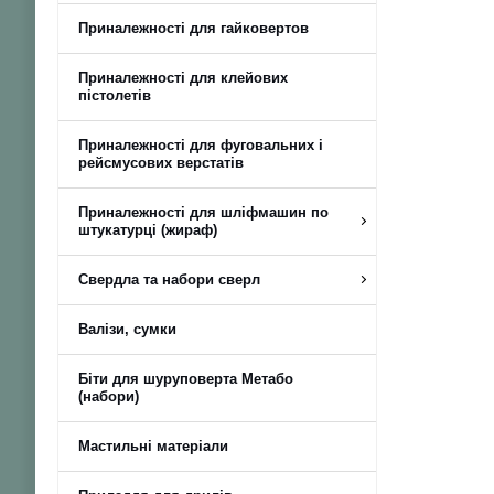
Приналежності для гайковертов
Приналежності для клейових
пістолетів
Приналежності для фуговальних і
рейсмусових верстатів
Приналежності для шліфмашин по
штукатурці (жираф)
Свердла та набори сверл
Валізи, сумки
Біти для шуруповерта Метабо
(набори)
Мастильні матеріали