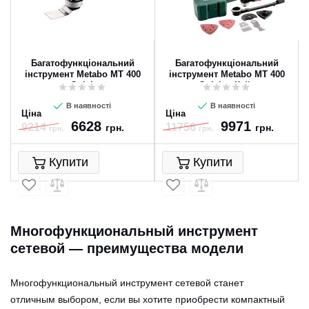
Багатофункціональний
Багатофункціональний
інструмент Metabo MT 400
інструмент Metabo MT 400
Quick
Quick + Кейс
В наявності
В наявності
Ціна
Ціна
6628
9971
9214
11756
грн.
грн.
грн.
грн.
Купити
Купити
Многофункциональный инструмент
сетевой — преимущества модели
Многофункциональный инструмент сетевой станет
отличным выбором, если вы хотите приобрести компактный