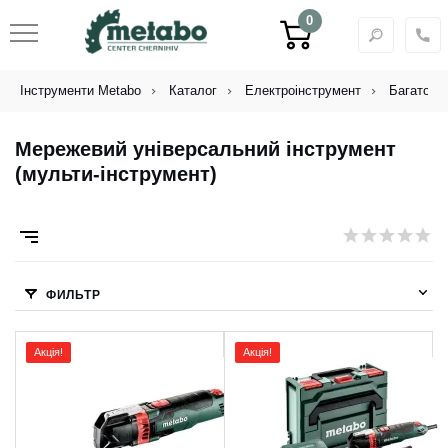
0
Інструменти Metabo
Каталог
Електроінструмент
Багатофун
Мережевий універсальний інструмент
(мульти-інструмент)
ФИЛЬТР
Акція!
Акція!