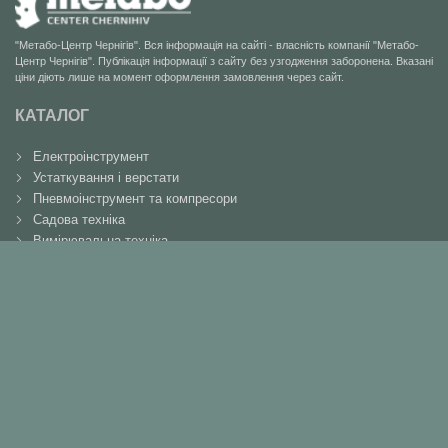
"Метабо-Центр Чернігів". Вся інформація на сайті - власність компанії "Метабо-
Центр Чернігів". Публікація інформації з сайту без узгодження заборонена. Вказані
ціни діють лише на момент оформлення замовлення через сайт.
КАТАЛОГ
Електроінструмент
Устаткування і верстати
Пневмоінструмент та компресори
Садова техніка
Вимірювальна техніка
Аксесуари та витратні матеріали
Акції
ІНФОРМАЦІЯ
Про нас
Доставка
Оплата
Гарантія
Сервіс