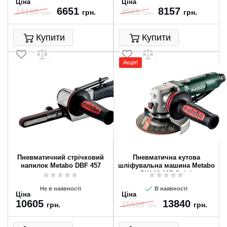
Ціна
Ціна
6651
8157
10168
9565
грн.
грн.
грн.
грн.
Купити
Купити
Акція!
Пневматичний стрічковий
Пневматична кутова
напилок Metabo DBF 457
шліфувальна машина Metabo
DW 10-125 Quick
Не в наявності
В наявності
Ціна
Ціна
10605
13840
15696
грн.
грн.
грн.