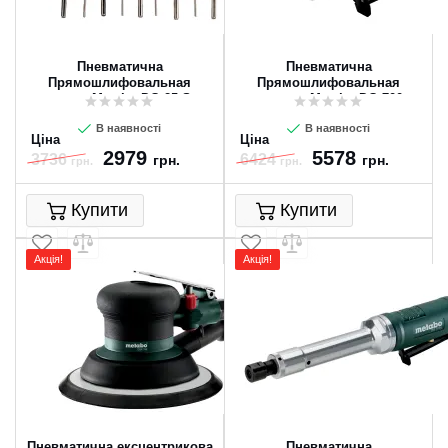
Пневматична
Пневматична
Прямошлифовальная
Прямошлифовальная
машина Metabo DG 25 Set
машина Metabo DG 700
В наявності
В наявності
Ціна
Ціна
2979
5578
3736
6424
грн.
грн.
грн.
грн.
Купити
Купити
Акція!
Акція!
Пневматична ексцентрикова
Пневматична