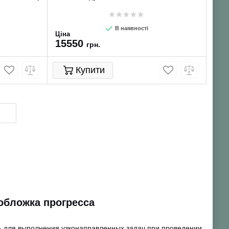
В наявності
Ціна
15550
грн.
Купити
обложка прогресса
ь для выполнения узконаправленных задач при проведении