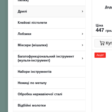
пилки)
Дода
Дрилі
Клейові пістолети
Ціна
447
грн
Лобзики
Ку
Міксери (мішалки)
Акція!
Багатофункціональний інструмент
(мульти-інструмент)
Набори інструментів
Ножиці по металу
Обробка нержавіючої сталі
Відбійні молотки