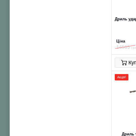
Дриль уда
Ціна
14565
грн
Ку
Акція!
Дриль 