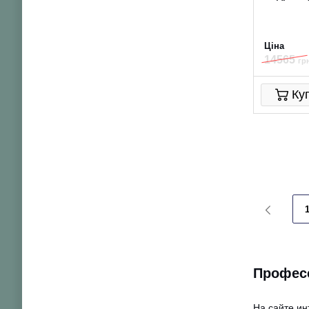
Ціна
14565
грн
Ку
Профес
На сайте ин