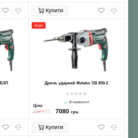
Купити
Акція!
 БЗП
Дриль ударний Metabo SB 850-2
В наявності
Ціна
7080
9363
грн.
грн.
Купити