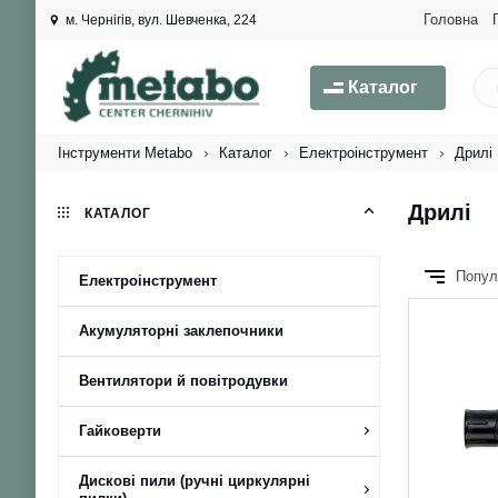
Головна
м. Чернігів, вул. Шевченка, 224
Каталог
Інструменти Metabo
Каталог
Електроінструмент
Дрилі
Дрилі
КАТАЛОГ
Попул
Електроінструмент
Акумуляторні заклепочники
Вентилятори й повітродувки
Гайковерти
Дискові пили (ручні циркулярні