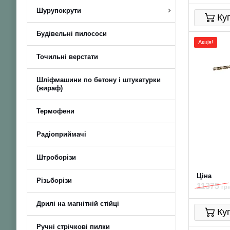
Шурупокрути
Ку
Будівельні пилососи
Акція!
Точильні верстати
Шліфмашини по бетону і штукатурки
(жираф)
Термофени
Радіоприймачі
Штроборізи
Ціна
Різьборізи
11375
грн
Дрилі на магнітній стійці
Ку
Ручні стрічкові пилки