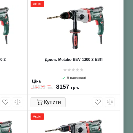
Акція!
0-2
Дриль Metabo BEV 1300-2 БЗП
В наявності
Ціна
8157
15633
грн.
грн.
Купити
Акція!