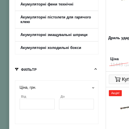
Акумуляторні фени технічні
Акумуляторні пістолети для гарячого
клею
Акумуляторні змащувальні шприци
Дриль удар
Акумуляторні холодильні бокси
Ціна
11443
грн
ФИЛЬТР
Ку
Ціна, грн.
Акція!
Від
До