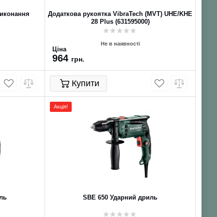
виконання
Додаткова рукоятка VibraTech (MVT) UHE/KHE
28 Plus (631595000)
Не в наявності
Ціна
964
грн.
Купити
Акція!
ль
SBE 650 Ударний дриль