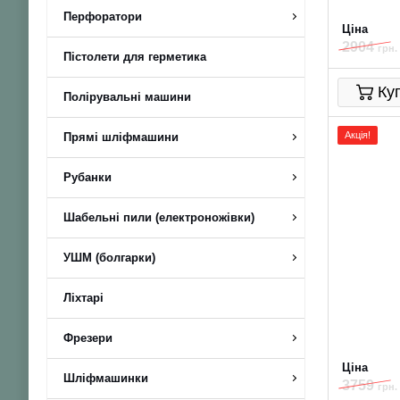
Перфоратори
Ціна
2904
грн.
Пістолети для герметика
Ку
Полірувальні машини
Акція!
Прямі шліфмашини
Рубанки
Шабельні пили (електроножівки)
УШМ (болгарки)
Ліхтарі
Фрезери
Ціна
Шліфмашинки
3759
грн.