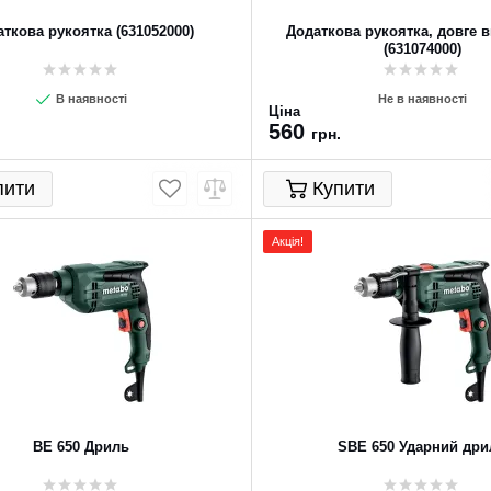
ткова рукоятка (631052000)
Додаткова рукоятка, довге 
(631074000)
В наявності
Не в наявності
Ціна
560
.
грн.
пити
Купити
Акція!
BE 650 Дриль
SBE 650 Ударний дри