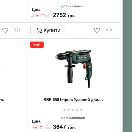
В наявності
Ціна
2752
3634
грн.
грн.
Купити
Акція!
ль
SBE 650 Impuls Ударний дриль
Не в наявності
Ціна
3647
4890
грн.
грн.