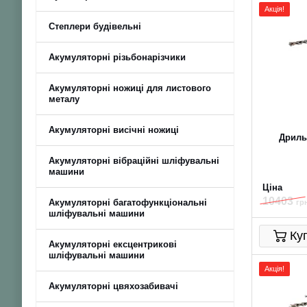
Акція!
Степлери будівельні
Акумуляторні різьбонарізчики
Акумуляторні ножиці для листового
металу
Акумуляторні висічні ножиці
Дриль
Акумуляторні вібраційні шліфувальні
машини
Ціна
10403
Акумуляторні багатофункціональні
грн
шліфувальні машини
Ку
Акумуляторні ексцентрикові
шліфувальні машини
Акція!
Акумуляторні цвяхозабивачі