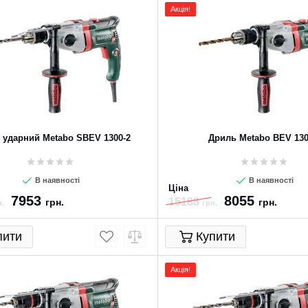
Акція!
 ударний Metabo SBEV 1300-2
Дриль Metabo BEV 130
В наявності
В наявності
Ціна
7953
8055
15188
грн.
грн.
.
грн.
пити
Купити
Акція!