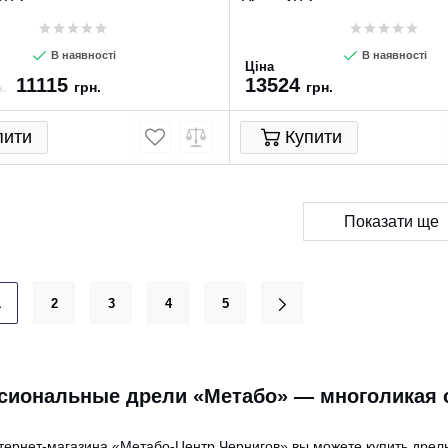
В наявності
В наявності
Ціна
11115
13524
грн.
грн.
.
пити
Купити
Показати ще
1
2
3
4
5
сиональные дрели «Метабо» — многоликая 
тернет-магазина «Метабо-Центр Чернигов» вы можете купить дрел