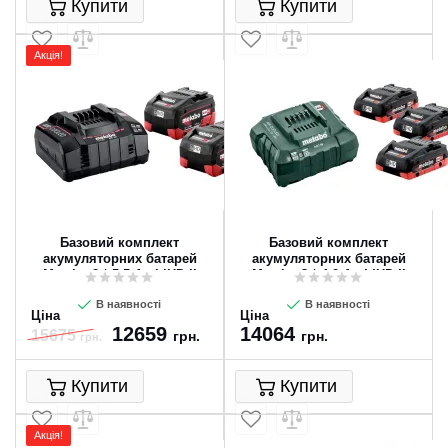
Купити
Купити
Акція!
Базовий комплект
Базовий комплект
акумуляторних батарей
акумуляторних батарей
Metabo 2 * 5.5 Ач LiHD II
Metabo 3 * 4.0 Ач LiHD II
В наявності
В наявності
Ціна
Ціна
12659
14064
15675
грн.
грн.
грн.
Купити
Купити
Акція!