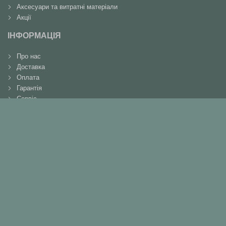
Аксесуари та витратні матеріали
Акції
ІНФОРМАЦІЯ
Про нас
Доставка
Оплата
Гарантія
Сервіс
Повернення
Контакти
КОНТАКТИ
+38(066)737-90-91
+38(098)364-50-30
+38(046)261-16-12
metabocenter@gmail.com
м. Чернігів, вул. Шевченка, 224
Мы в соцсетях