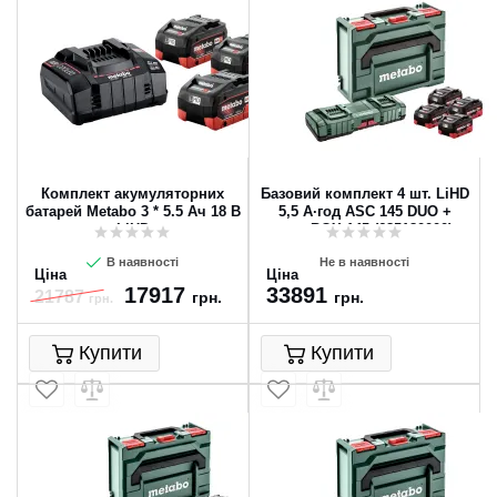
Комплект акумуляторних
Базовий комплект 4 шт. LiHD
батарей Metabo 3 * 5.5 Ач 18 В
5,5 А·год ASC 145 DUO +
LiHD
metaBOX 145 (685180000)
В наявності
Не в наявності
Ціна
Ціна
17917
33891
21787
грн.
грн.
грн.
Купити
Купити