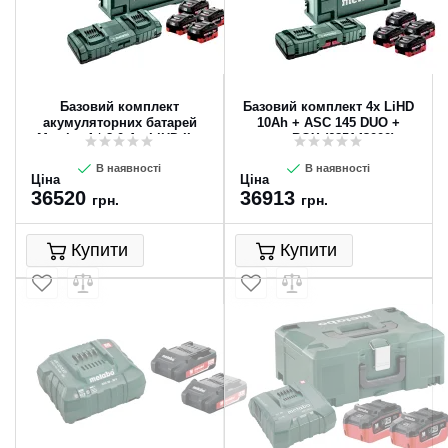
Базовий комплект
Базовий комплект 4x LiHD
акумуляторних батарей
10Ah + ASC 145 DUO +
Metabo 4 * 8.0 Ач LiHD II +
metaBOX (685143000)
MetaLoc
В наявності
В наявності
Ціна
Ціна
36520
36913
грн.
грн.
Купити
Купити