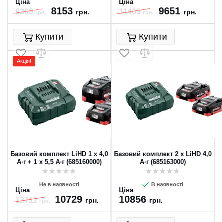
Ціна
Ціна
8153
9651
9369
11403
грн.
грн.
грн.
грн.
Купити
Купити
Акція!
Базовий комплект LiHD 1 x 4,0
Базовий комплект 2 x LiHD 4,0
А·г + 1 x 5,5 А·г (685160000)
А·г (685163000)
Не в наявності
В наявності
Ціна
Ціна
10729
10856
12711
грн.
грн.
грн.