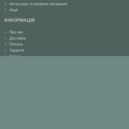
Аксесуари та витратні матеріали
Акції
ІНФОРМАЦІЯ
Про нас
Доставка
Оплата
Гарантія
Сервіс
Повернення
Контакти
КОНТАКТИ
+38(066)737-90-91
+38(098)364-50-30
+38(046)261-16-12
metabocenter@gmail.com
м. Чернігів, вул. Шевченка, 224
Мы в соцсетях