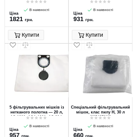
(630275000)
18 L PC Compact (630164000)
В наявності
В наявності
Ціна
Ціна
1821
931
грн.
грн.
Купити
Купити
5 фільтрувальних мішків із
Спеціальний фільтрувальний
нетканого полотна — 20 л,
мішок, клас пилу H, 30 л
AS 1200, ASA 1201, AS 20 L
(635427000)
(631629000)
В наявності
В наявності
Ціна
Ціна
957
660
грн.
грн.