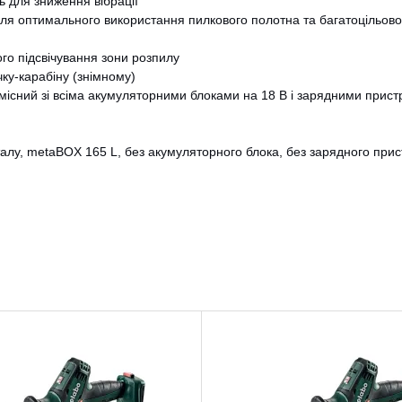
 для зниження вібрації
ля оптимального використання пилкового полотна та багатоцільовог
го підсвічування зони розпилу
чку-карабіну (знімному)
місний зі всіма акумуляторними блоками на 18 В і зарядними прист
алу, metaBOX 165 L, без акумуляторного блока, без зарядного при