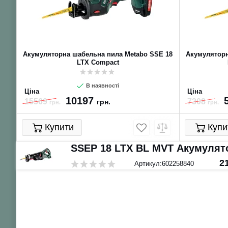
льна
Акумуляторна шабельна пила Metabo SSE 18
Акумуляторн
LTX Compact
В наявності
Ціна
Ціна
10197
15569
7308
грн.
грн.
грн.
Купити
Купи
SSEP 18 LTX BL MVT Акумулят
2
Артикул:
602258840