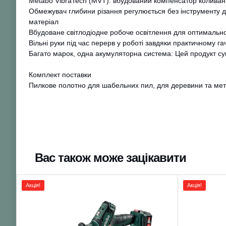
Metabo VibraTech (MVT): вбудований компенсатор коливань
Обмежувач глибини різання регулюється без інструменту д
матеріал
Вбудоване світлодіодне робоче освітлення для оптимально
Вільні руки під час перерв у роботі завдяки практичному га
Багато марок, одна акумуляторна система: Цей продукт су
Комплект поставки
Пилкове полотно для шабельних пил, для деревини та мет
Вас також може зацікавити
Акція!
Акція!