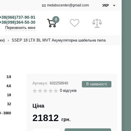
metabocenter@gmail.com
УКР
+38(066)737-90-91
0
+38(098)364-50-30
Перезвоніть мені
ки)
SSEP 18 LTX BL MVT Акумуляторна шабельна пила
3.9
Артикул:
602258840
В наявності
4.6
0 відгуків
18
32
Ціна
0 - 3000
21812
грн.