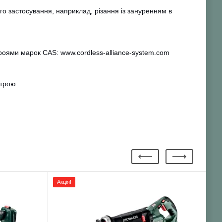
о застосування, наприклад, різання із зануренням в
роями марок CAS: www.cordless-alliance-system.com
строю
Акція!
Ак