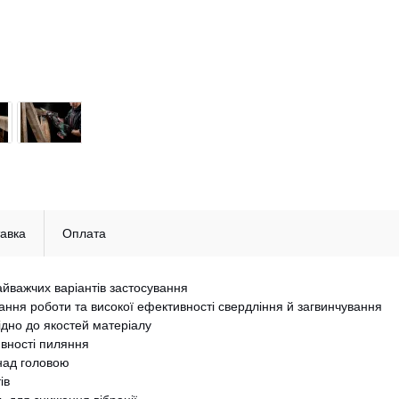
авка
Оплата
йважчих варіантів застосування
ання роботи та високої ефективності свердління й загвинчування
відно до якостей матеріалу
вності пиляння
над головою
ів