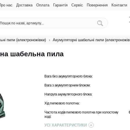
Про нас
Доставка
Оплата
Гарантія
Сервіс
Повернення
Контакти
ьні пили (електроножівки)
Акумуляторні шабельні пили (електроножів
рна шабельна пила
Вага без акумуляторного блока:
Вага з акумуляторним блоком:
Напруга акумуляторного блока:
Хід пилкового полотна:
Частота ходів пилкового полотна при холостому
ході:
УСІ ХАРАКТЕРИСТИКИ
+