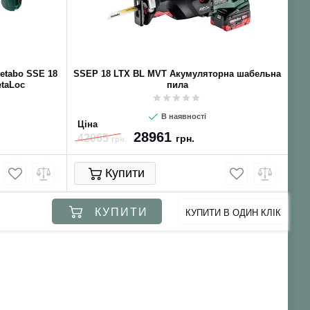
etabo SSE 18
SSEP 18 LTX BL MVT Акумуляторна шабельна
SS
taLoc
пила
В наявності
Ціна
Ці
28961
42065
2
грн.
грн.
Купити
КУПИТИ
КУПИТИ В ОДИН КЛІК