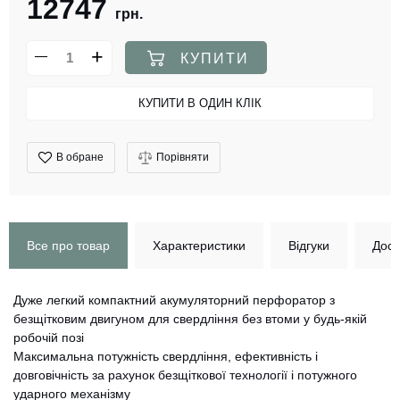
12747
грн.
КУПИТИ
КУПИТИ В ОДИН КЛІК
В обране
Порівняти
Все про товар
Характеристики
Відгуки
Дост
Дуже легкий компактний акумуляторний перфоратор з
безщітковим двигуном для свердління без втоми у будь-якій
робочій позі
Максимальна потужність свердління, ефективність і
довговічність за рахунок безщіткової технології і потужного
ударного механізму