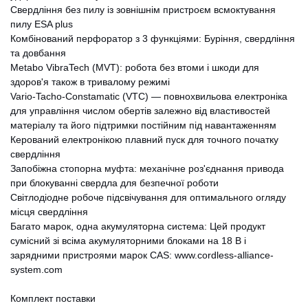
Свердління без пилу із зовнішнім пристроєм всмоктування
пилу ESA plus
Комбінований перфоратор з 3 функціями: Буріння, свердління
та довбання
Metabo VibraTech (MVT): робота без втоми і шкоди для
здоров'я також в тривалому режимі
Vario-Tacho-Constamatic (VTC) — повнохвильова електроніка
для управління числом обертів залежно від властивостей
матеріалу та його підтримки постійним під навантаженням
Керований електронікою плавний пуск для точного початку
свердління
Запобіжна стопорна муфта: механічне роз'єднання привода
при блокуванні свердла для безпечної роботи
Світлодіодне робоче підсвічування для оптимального огляду
місця свердління
Багато марок, одна акумуляторна система: Цей продукт
сумісний зі всіма акумуляторними блоками на 18 В і
зарядними пристроями марок CAS: www.cordless-alliance-
system.com
Комплект поставки