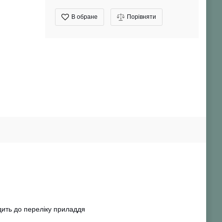
В обране
Порівняти
дить до переліку приладдя