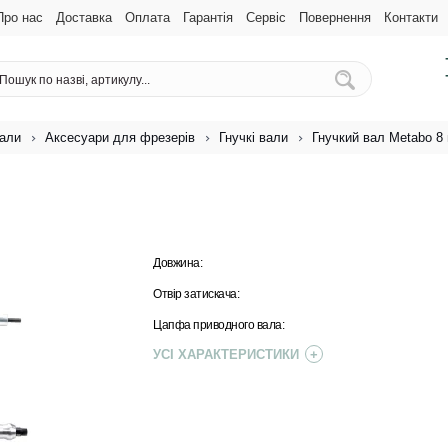
Про нас
Доставка
Оплата
Гарантія
Сервіс
Повернення
Контакти
іали
Аксесуари для фрезерів
Гнучкі вали
Гнучкий вал Metabo 8
Довжина:
Отвір затискача:
Цапфа приводного вала:
УСІ ХАРАКТЕРИСТИКИ
+