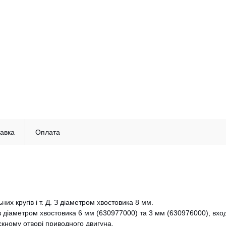
авка
Оплата
 кругів і т. Д. З діаметром хвостовика 8 мм.
з діаметром хвостовика 6 мм (630977000) та 3 мм (630976000), вхо
скному отворі приводного двигуна.