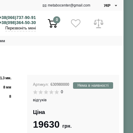
metabocenter@gmail.com
УКР
+38(066)737-90-91
0
+38(098)364-50-30
Перезвоніть мені
 мм
1.3 мм.
Артикул:
630980000
Нема в наявності
8 мм
0
8
відгуків
Ціна
19630
грн.