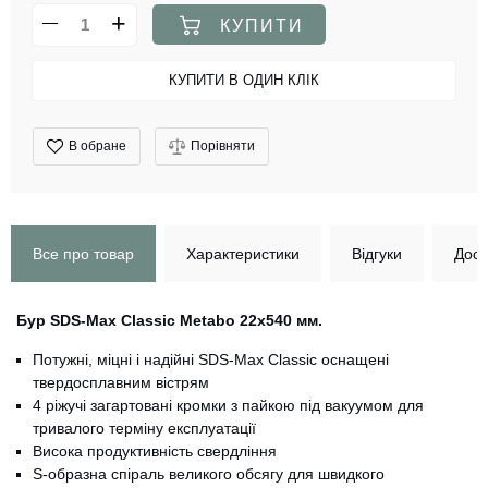
КУПИТИ
КУПИТИ В ОДИН КЛІК
В обране
Порівняти
Все про товар
Характеристики
Відгуки
Дост
Бур SDS-Max Classic Metabo 22x540 мм.
Потужні, міцні і надійні SDS-Max Classic оснащені
твердосплавним вістрям
4 ріжучі загартовані кромки з пайкою під вакуумом для
тривалого терміну експлуатації
Висока продуктивність свердління
S-образна спіраль великого обсягу для швидкого