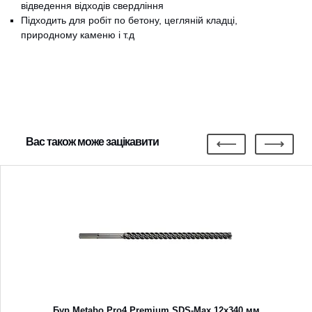
відведення відходів свердління
Підходить для робіт по бетону, цегляній кладці,
природному каменю і т.д
Вас також може зацікавити
Бур Metabo Pro4 Premium SDS-Max 12x340 мм